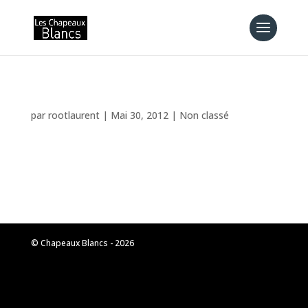
Bonjour tout le monde !
par
rootlaurent
|
Mai 30, 2012
|
Non classé
Bienvenue dans WordPress. Ceci est votre
premier article. Modifiez-le ou supprimez-le,
puis lancez-vous !
© Chapeaux Blancs - 2026