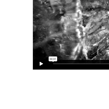
Lorem ipsum dolor sit amet, consectetur adipi
non mi ullamcorper id commodo elit tempor. N
Fusce tempor malesuada odio ut condimen
faucibus. Praesent ultricies hendrerit puru
dictumst. Pellentesque a mi non felis hend