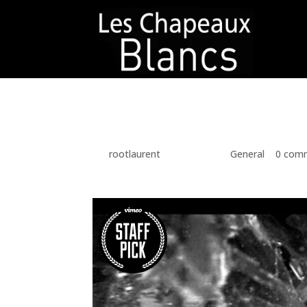
Standard Post With V
par
rootlaurent
|
Juil 7, 2011
|
General
|
0 com