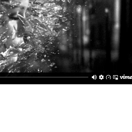
scing elit. Curabitur et blandit tortor. Suspendisse ultricies pur
ullam eu tellus sed ligula hendrerit auctor.
tum. Curabitur rutrum tellus et purus blandit et auctor e
s id pulvinar. Curabitur vel nisi metus. In hac habitasse pla
rerit porttitor vel sit amet risus. Pellentesque, tristique